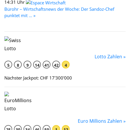
14:31 Uhr
Bürohr – Wirtschaftsnews der Woche: Der Sandoz-Chef
punktet mit ... »
Lotto Zahlen »
5
8
9
14
41
42
4
Nächster Jackpot: CHF 17'300'000
Euro Millions Zahlen »
25
30
34
46
50
1
12