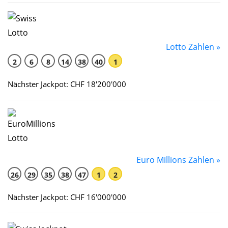
Lotto Zahlen »
2
6
8
14
38
40
1
Nächster Jackpot: CHF 18'200'000
Euro Millions Zahlen »
26
29
35
38
47
1
2
Nächster Jackpot: CHF 16'000'000