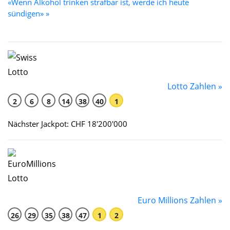
«Wenn Alkohol trinken strafbar ist, werde ich heute
sündigen» »
Lotto Zahlen »
2
6
8
14
38
40
1
Nächster Jackpot: CHF 18'200'000
Euro Millions Zahlen »
26
29
35
38
47
1
2