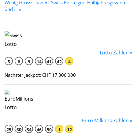
Wenig Grossschäden: Swiss Re steigert Halbjahresgewinn –
und ... »
Lotto Zahlen »
5
8
9
14
41
42
4
Nächster Jackpot: CHF 17'300'000
Euro Millions Zahlen »
25
30
34
46
50
1
12