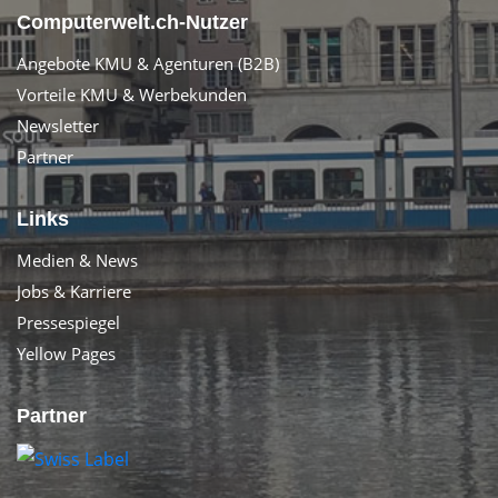
Computerwelt.ch-Nutzer
Angebote KMU & Agenturen (B2B)
Vorteile KMU & Werbekunden
Newsletter
Partner
Links
Medien & News
Jobs & Karriere
Pressespiegel
Yellow Pages
Partner