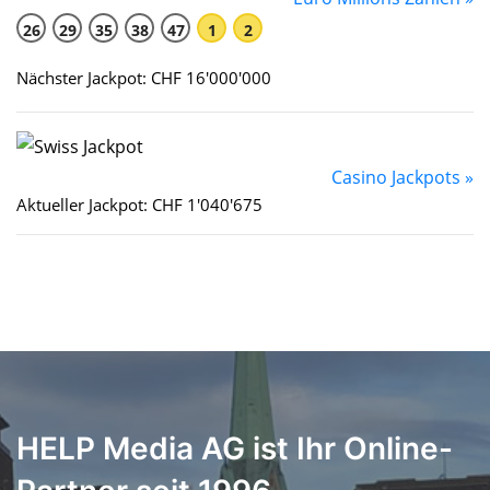
26
29
35
38
47
1
2
Nächster Jackpot: CHF 16'000'000
Casino Jackpots »
Aktueller Jackpot: CHF 1'040'675
HELP Media AG ist Ihr Online-