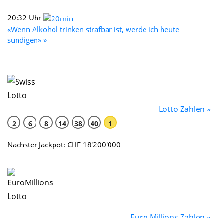
20:32 Uhr
«Wenn Alkohol trinken strafbar ist, werde ich heute
sündigen» »
Lotto Zahlen »
2
6
8
14
38
40
1
Nächster Jackpot: CHF 18'200'000
Euro Millions Zahlen »