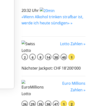
20:32 Uhr
«Wenn Alkohol trinken strafbar ist,
werde ich heute sündigen» »
Lotto Zahlen »
2
6
8
14
38
40
1
Nächster Jackpot: CHF 18'200'000
Euro Millions
Zahlen »
26
29
35
38
47
1
2