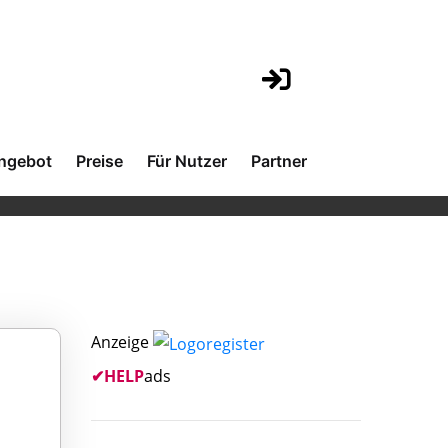
ngebot
Preise
Für Nutzer
Partner
Anzeige
✔
HELP
ads