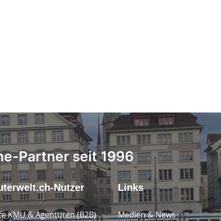
ne-Partner seit 1996
terwelt.ch-Nutzer
Links
e KMU & Agenturen (B2B)
Medien & News