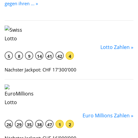
gegen ihren ... »
Lotto Zahlen »
5
8
9
14
41
42
4
Nächster Jackpot: CHF 17'300'000
Euro Millions Zahlen »
26
29
35
38
47
1
2
Nächster Jackpot: CHF 16'000'000