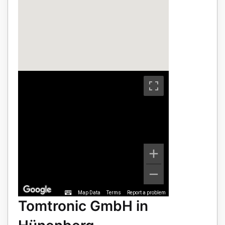
Map Data
Terms
Report a problem
Tomtronic GmbH in