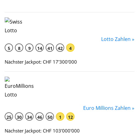
Lotto Zahlen »
5
8
9
14
41
42
4
Nächster Jackpot: CHF 17'300'000
Euro Millions Zahlen »
25
30
34
46
50
1
12
Nächster Jackpot: CHF 103'000'000