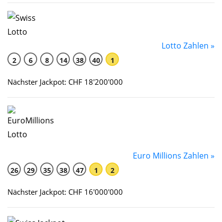
Lotto Zahlen »
2
6
8
14
38
40
1
Nächster Jackpot: CHF 18'200'000
Euro Millions Zahlen »
26
29
35
38
47
1
2
Nächster Jackpot: CHF 16'000'000