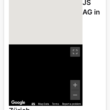
JS
AG in
Map Data
Terms
Report a problem