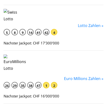
Lotto Zahlen »
5
8
9
14
41
42
4
Nächster Jackpot: CHF 17'300'000
Euro Millions Zahlen »
26
29
35
38
47
1
2
Nächster Jackpot: CHF 16'000'000