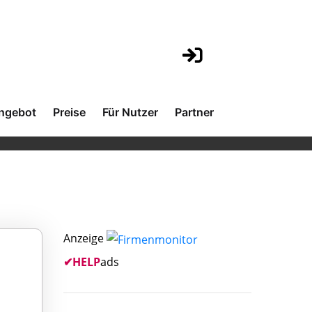
ngebot
Preise
Für Nutzer
Partner
Anzeige
✔
HELP
ads