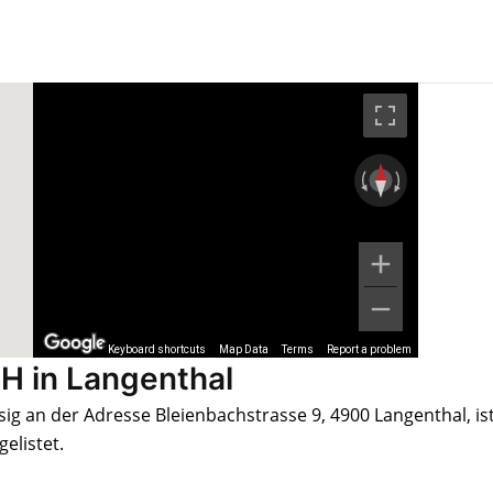
Keyboard shortcuts
Map Data
Terms
Report a problem
H in Langenthal
g an der Adresse Bleienbachstrasse 9, 4900 Langenthal, is
elistet.