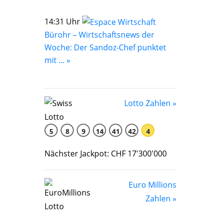
14:31 Uhr
Bürohr – Wirtschaftsnews der
Woche: Der Sandoz-Chef punktet
mit ... »
Lotto Zahlen »
5
8
9
14
41
42
4
Nächster Jackpot: CHF 17'300'000
Euro Millions
Zahlen »