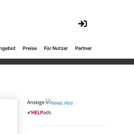
ngebot
Preise
Für Nutzer
Partner
Anzeige
✔
HELP
ads