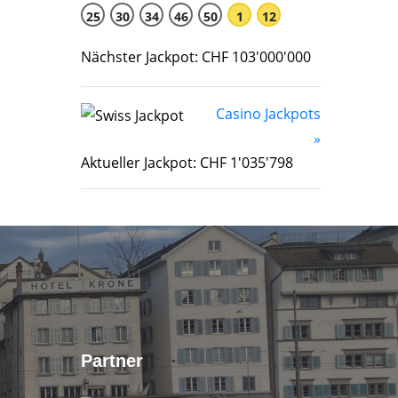
25
30
34
46
50
1
12
Nächster Jackpot: CHF 103'000'000
Casino Jackpots
»
Aktueller Jackpot: CHF 1'035'798
Partner