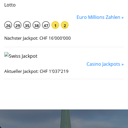
Euro Millions Zahlen »
26
29
35
38
47
1
2
Nächster Jackpot: CHF 16'000'000
Casino Jackpots »
Aktueller Jackpot: CHF 1'037'219