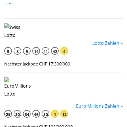
... »
Lotto Zahlen »
5
8
9
14
41
42
4
Nächster Jackpot: CHF 17'300'000
Euro Millions Zahlen »
25
30
34
46
50
1
12
Nächster Jackpot: CHF 103'000'000