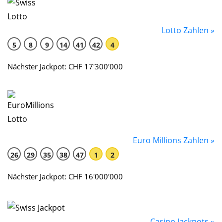
Lotto Zahlen »
5
8
9
14
41
42
4
Nächster Jackpot: CHF 17'300'000
Euro Millions Zahlen »
26
29
35
38
47
1
2
Nächster Jackpot: CHF 16'000'000
Casino Jackpots »