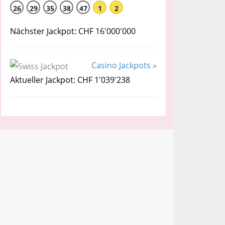
26
29
35
38
47
1
2
Nächster Jackpot: CHF 16'000'000
Casino Jackpots »
Aktueller Jackpot: CHF 1'039'238