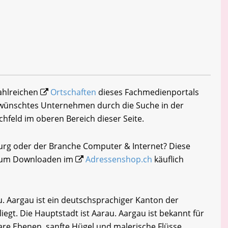
zahlreichen
Ortschaften
dieses Fachmedienportals
gewünschtes Unternehmen durch die Suche in der
chfeld im oberen Bereich dieser Seite.
burg oder der Branche Computer & Internet? Diese
i zum Downloaden im
Adressenshop.ch
käuflich
. Aargau ist ein deutschsprachiger Kanton der
liegt. Die Hauptstadt ist Aarau. Aargau ist bekannt für
tbare Ebenen, sanfte Hügel und malerische Flüsse