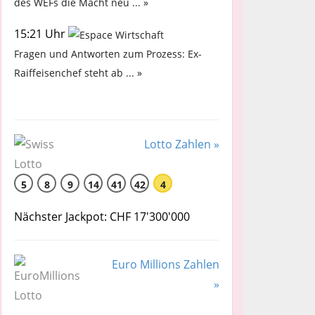
des WEFs die Macht neu ... »
15:21 Uhr
Fragen und Antworten zum Prozess: Ex-
Raiffeisenchef steht ab ... »
Lotto Zahlen »
5
8
9
14
41
42
4
Nächster Jackpot: CHF 17'300'000
Euro Millions Zahlen
»