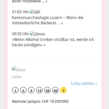
einer Hitzewelle ... »
21:02 Uhr
Kantonsarchäologie Luzern – Wenn die
mittelalterliche Bäckerei ... »
20:32 Uhr
«Wenn Alkohol trinken strafbar ist, werde ich
heute sündigen» »
Lotto Zahlen »
2
6
8
14
38
40
1
Nächster Jackpot: CHF 18'200'000