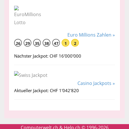
Euro Millions Zahlen »
26
29
35
38
47
1
2
Nächster Jackpot: CHF 16'000'000
Casino Jackpots »
Aktueller Jackpot: CHF 1'042'820
Computerwelt.ch & Help.ch © 1996-2026