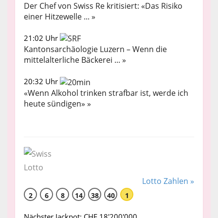
Der Chef von Swiss Re kritisiert: «Das Risiko
einer Hitzewelle ... »
21:02 Uhr
Kantonsarchäologie Luzern – Wenn die
mittelalterliche Bäckerei ... »
20:32 Uhr
«Wenn Alkohol trinken strafbar ist, werde ich
heute sündigen» »
Lotto Zahlen »
2
6
8
14
38
40
1
Nächster Jackpot: CHF 18'200'000