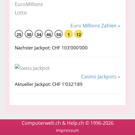
Euro Millions Zahlen »
25
30
34
46
50
1
12
Nächster Jackpot: CHF 103'000'000
Casino Jackpots »
Aktueller Jackpot: CHF 1'032'189
Computerwelt.ch & Help.ch © 1996-2026
Impressum