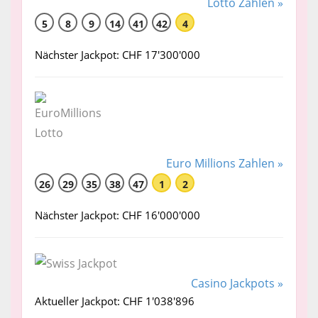
Lotto Zahlen »
5
8
9
14
41
42
4
Nächster Jackpot: CHF 17'300'000
Euro Millions Zahlen »
26
29
35
38
47
1
2
Nächster Jackpot: CHF 16'000'000
Casino Jackpots »
Aktueller Jackpot: CHF 1'038'896