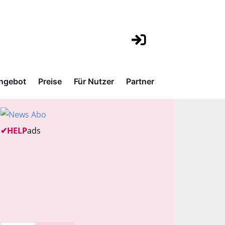
ngebot
Preise
Für Nutzer
Partner
✔
HELP
ads