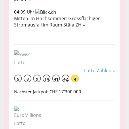
04:09 Uhr
Mitten im Hochsommer: Grossflächiger
Stromausfall im Raum Stäfa ZH »
Lotto Zahlen »
5
8
9
14
41
42
4
Nächster Jackpot: CHF 17'300'000