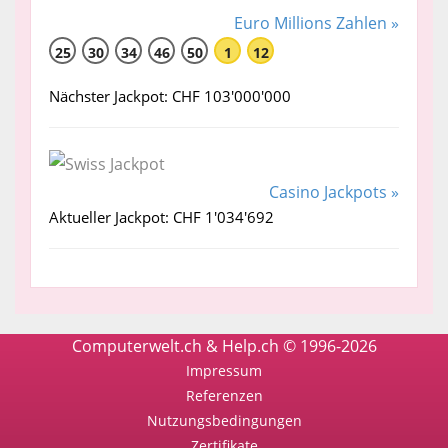
Euro Millions Zahlen »
25
30
34
46
50
1
12
Nächster Jackpot: CHF 103'000'000
Casino Jackpots »
Aktueller Jackpot: CHF 1'034'692
Computerwelt.ch & Help.ch © 1996-2026
Impressum
Referenzen
Nutzungsbedingungen
Zertifikate