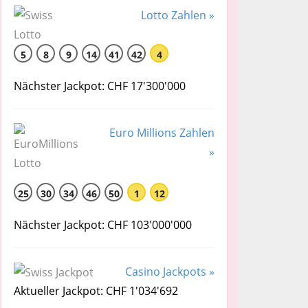
Lotto Zahlen »
5
8
9
14
41
42
4
Nächster Jackpot: CHF 17'300'000
Euro Millions Zahlen
»
25
30
34
46
50
1
12
Nächster Jackpot: CHF 103'000'000
Casino Jackpots »
Aktueller Jackpot: CHF 1'034'692