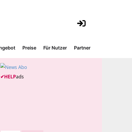
ngebot
Preise
Für Nutzer
Partner
✔
HELP
ads