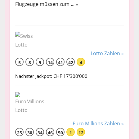
Flugzeuge müssen zum ... »
Lotto Zahlen »
5
8
9
14
41
42
4
Nächster Jackpot: CHF 17'300'000
Euro Millions Zahlen »
25
30
34
46
50
1
12