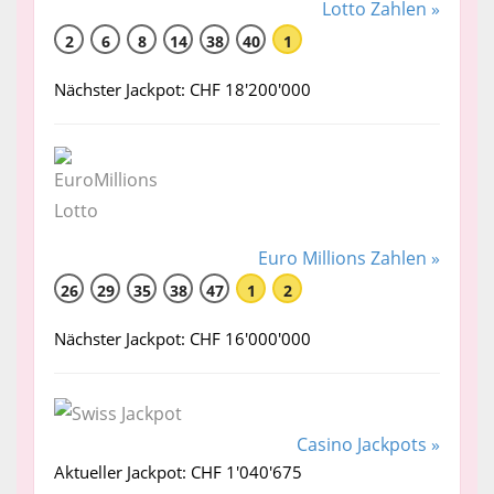
Lotto Zahlen »
2
6
8
14
38
40
1
Nächster Jackpot: CHF 18'200'000
Euro Millions Zahlen »
26
29
35
38
47
1
2
Nächster Jackpot: CHF 16'000'000
Casino Jackpots »
Aktueller Jackpot: CHF 1'040'675