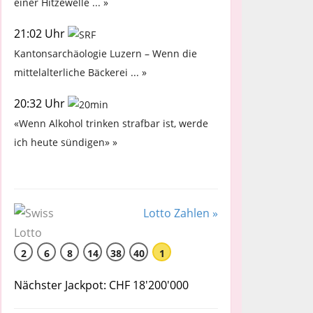
einer Hitzewelle ... »
21:02 Uhr
Kantonsarchäologie Luzern – Wenn die
mittelalterliche Bäckerei ... »
20:32 Uhr
«Wenn Alkohol trinken strafbar ist, werde
ich heute sündigen» »
Lotto Zahlen »
2
6
8
14
38
40
1
Nächster Jackpot: CHF 18'200'000