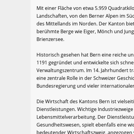
Mit einer Fläche von etwa 5.959 Quadratkil
Landschaften, von den Berner Alpen im Sü
des Mittellands im Norden. Der Kanton bie
berühmte Berge wie Eiger, Mönch und Jun
Brienzersee.
Historisch gesehen hat Bern eine reiche u
1191 gegründet und entwickelte sich schne
Verwaltungszentrum. Im 14. Jahrhundert tra
eine zentrale Rolle in der Schweizer Geschi
Bundesregierung und vieler internationale
Die Wirtschaft des Kantons Bern ist vielsei
Dienstleistungen. Wichtige Industriezweig
Lebensmittelverarbeitung. Der Dienstleist
Gesundheitswesen, spielt ebenfalls eine wi
bedeutender Wirtschaftszweig, angezogen v