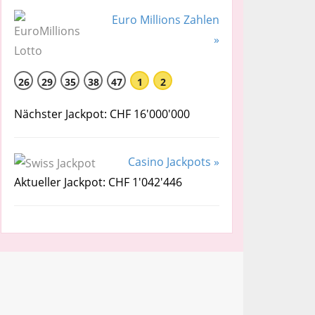
Euro Millions Zahlen
»
26
29
35
38
47
1
2
Nächster Jackpot: CHF 16'000'000
Casino Jackpots »
Aktueller Jackpot: CHF 1'042'446