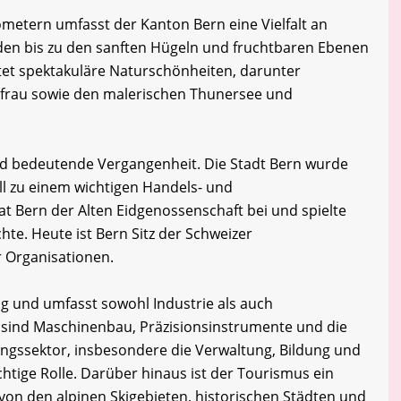
ometern umfasst der Kanton Bern eine Vielfalt an
den bis zu den sanften Hügeln und fruchtbaren Ebenen
tet spektakuläre Naturschönheiten, darunter
gfrau sowie den malerischen Thunersee und
nd bedeutende Vergangenheit. Die Stadt Bern wurde
ll zu einem wichtigen Handels- und
t Bern der Alten Eidgenossenschaft bei und spielte
chte. Heute ist Bern Sitz der Schweizer
r Organisationen.
tig und umfasst sowohl Industrie als auch
e sind Maschinenbau, Präzisionsinstrumente und die
ungssektor, insbesondere die Verwaltung, Bildung und
chtige Rolle. Darüber hinaus ist der Tourismus ein
on den alpinen Skigebieten, historischen Städten und