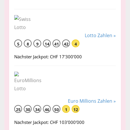
Lotto Zahlen »
5
8
9
14
41
42
4
Nächster Jackpot: CHF 17'300'000
Euro Millions Zahlen »
25
30
34
46
50
1
12
Nächster Jackpot: CHF 103'000'000