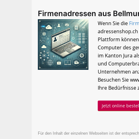
Firmenadressen aus Bellmu
Wenn Sie die
Fir
adressenshop.ch 
Plattform können
Computer des ge
im Kanton Jura als
und Computerbran
Unternehmen anzu
Besuchen Sie www
Ihre Bedürfnisse 
Jetzt online best
Für den Inhalt der einzelnen Webseiten ist der entsprech