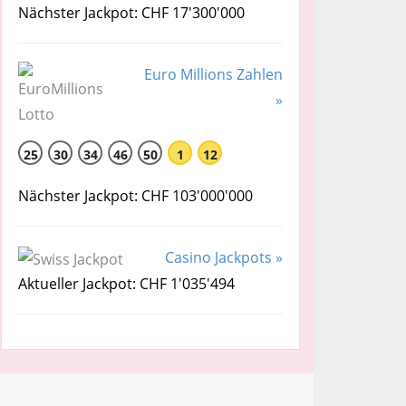
Nächster Jackpot: CHF 17'300'000
Euro Millions Zahlen
»
25
30
34
46
50
1
12
Nächster Jackpot: CHF 103'000'000
Casino Jackpots »
Aktueller Jackpot: CHF 1'035'494