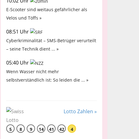
10:02 Uhr
E-Scooter sind weitaus gefährlicher als
Velos und Töffs »
08:51 Uhr
Cyberkriminalität – SMS-Betrüger verurteilt
– seine Technik dient ... »
05:40 Uhr
Wenn Wasser nicht mehr
selbstverständlich ist: So leiden die ... »
Lotto Zahlen »
5
8
9
14
41
42
4