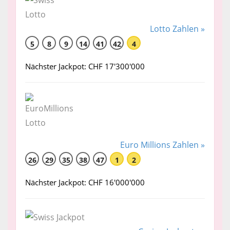
Lotto Zahlen »
5
8
9
14
41
42
4
Nächster Jackpot: CHF 17'300'000
Euro Millions Zahlen »
26
29
35
38
47
1
2
Nächster Jackpot: CHF 16'000'000