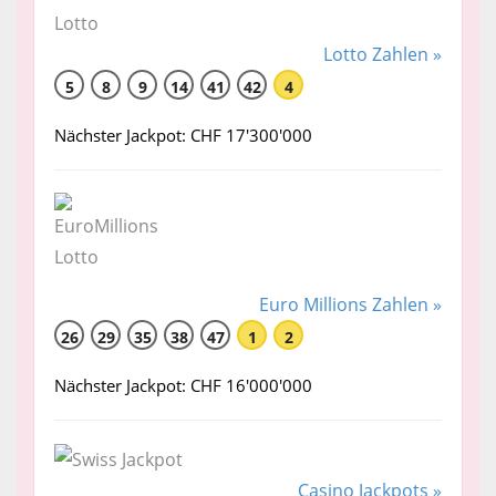
Lotto Zahlen »
5
8
9
14
41
42
4
Nächster Jackpot: CHF 17'300'000
Euro Millions Zahlen »
26
29
35
38
47
1
2
Nächster Jackpot: CHF 16'000'000
Casino Jackpots »