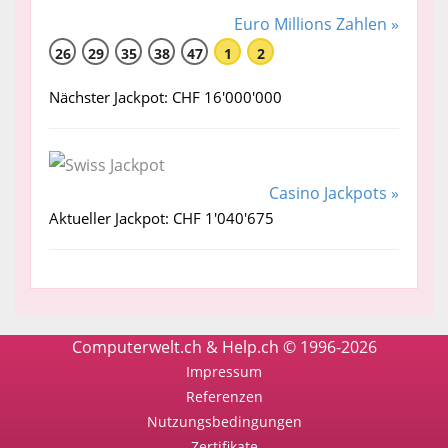
Euro Millions Zahlen »
26
29
35
38
47
1
2
Nächster Jackpot: CHF 16'000'000
Casino Jackpots »
Aktueller Jackpot: CHF 1'040'675
Computerwelt.ch & Help.ch © 1996-2026
Impressum
Referenzen
Nutzungsbedingungen
Zertifikate