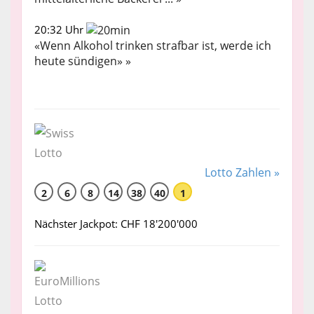
20:32 Uhr
«Wenn Alkohol trinken strafbar ist, werde ich
heute sündigen» »
Lotto Zahlen »
2
6
8
14
38
40
1
Nächster Jackpot: CHF 18'200'000