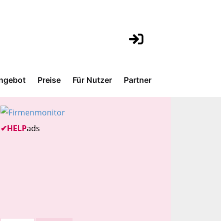
ngebot
Preise
Für Nutzer
Partner
✔
HELP
ads