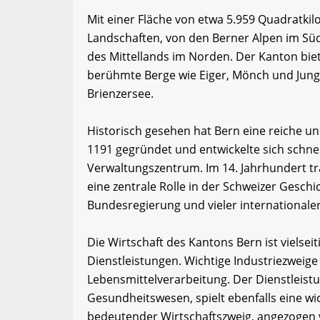
Mit einer Fläche von etwa 5.959 Quadratkil
Landschaften, von den Berner Alpen im Sü
des Mittellands im Norden. Der Kanton bie
berühmte Berge wie Eiger, Mönch und Jun
Brienzersee.
Historisch gesehen hat Bern eine reiche u
1191 gegründet und entwickelte sich schne
Verwaltungszentrum. Im 14. Jahrhundert tra
eine zentrale Rolle in der Schweizer Geschi
Bundesregierung und vieler internationale
Die Wirtschaft des Kantons Bern ist vielsei
Dienstleistungen. Wichtige Industriezweig
Lebensmittelverarbeitung. Der Dienstleist
Gesundheitswesen, spielt ebenfalls eine wi
bedeutender Wirtschaftszweig, angezogen v