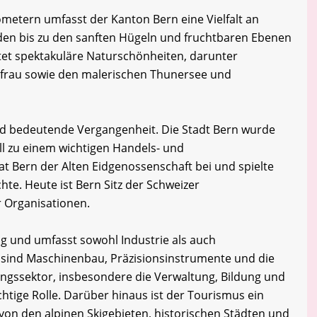
ometern umfasst der Kanton Bern eine Vielfalt an
den bis zu den sanften Hügeln und fruchtbaren Ebenen
tet spektakuläre Naturschönheiten, darunter
gfrau sowie den malerischen Thunersee und
nd bedeutende Vergangenheit. Die Stadt Bern wurde
ll zu einem wichtigen Handels- und
t Bern der Alten Eidgenossenschaft bei und spielte
chte. Heute ist Bern Sitz der Schweizer
r Organisationen.
tig und umfasst sowohl Industrie als auch
e sind Maschinenbau, Präzisionsinstrumente und die
ungssektor, insbesondere die Verwaltung, Bildung und
chtige Rolle. Darüber hinaus ist der Tourismus ein
on den alpinen Skigebieten, historischen Städten und