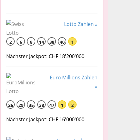
Lotto Zahlen »
2
6
8
14
38
40
1
Nächster Jackpot: CHF 18'200'000
Euro Millions Zahlen
»
26
29
35
38
47
1
2
Nächster Jackpot: CHF 16'000'000