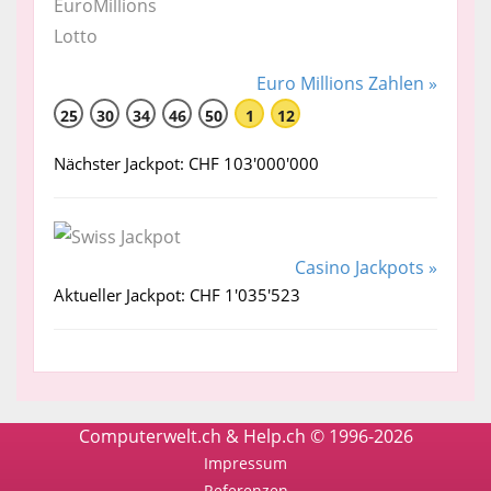
Euro Millions Zahlen »
25
30
34
46
50
1
12
Nächster Jackpot: CHF 103'000'000
Casino Jackpots »
Aktueller Jackpot: CHF 1'035'523
Computerwelt.ch & Help.ch © 1996-2026
Impressum
Referenzen