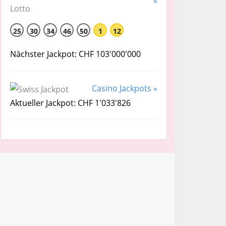
»
25
30
34
46
50
1
12
Nächster Jackpot: CHF 103'000'000
Casino Jackpots »
Aktueller Jackpot: CHF 1'033'826