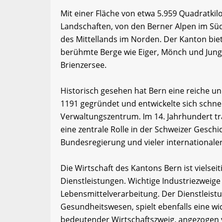
Mit einer Fläche von etwa 5.959 Quadratkil
Landschaften, von den Berner Alpen im Sü
des Mittellands im Norden. Der Kanton bie
berühmte Berge wie Eiger, Mönch und Jun
Brienzersee.
Historisch gesehen hat Bern eine reiche u
1191 gegründet und entwickelte sich schne
Verwaltungszentrum. Im 14. Jahrhundert tra
eine zentrale Rolle in der Schweizer Geschi
Bundesregierung und vieler internationale
Die Wirtschaft des Kantons Bern ist vielsei
Dienstleistungen. Wichtige Industriezweig
Lebensmittelverarbeitung. Der Dienstleist
Gesundheitswesen, spielt ebenfalls eine wi
bedeutender Wirtschaftszweig, angezogen v