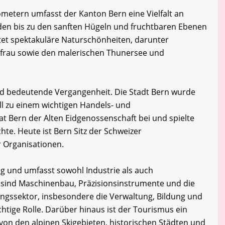
ometern umfasst der Kanton Bern eine Vielfalt an
den bis zu den sanften Hügeln und fruchtbaren Ebenen
tet spektakuläre Naturschönheiten, darunter
gfrau sowie den malerischen Thunersee und
nd bedeutende Vergangenheit. Die Stadt Bern wurde
ll zu einem wichtigen Handels- und
t Bern der Alten Eidgenossenschaft bei und spielte
chte. Heute ist Bern Sitz der Schweizer
r Organisationen.
tig und umfasst sowohl Industrie als auch
e sind Maschinenbau, Präzisionsinstrumente und die
ungssektor, insbesondere die Verwaltung, Bildung und
chtige Rolle. Darüber hinaus ist der Tourismus ein
on den alpinen Skigebieten, historischen Städten und