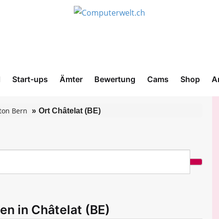
l
Start-ups
Ämter
Bewertung
Cams
Shop
A
ton Bern
Ort Châtelat (BE)
en in Châtelat (BE)