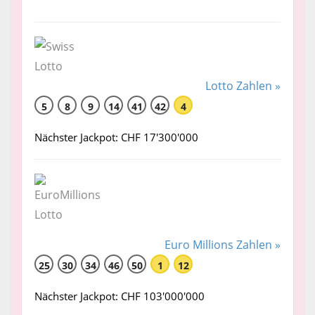
Lotto Zahlen »
5
8
9
14
41
42
4
Nächster Jackpot: CHF 17'300'000
Euro Millions Zahlen »
25
30
34
46
50
1
12
Nächster Jackpot: CHF 103'000'000