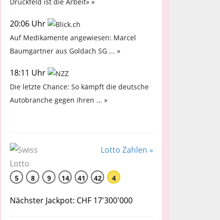
Druckfeld ist die Arbeit» »
20:06 Uhr
Auf Medikamente angewiesen: Marcel
Baumgartner aus Goldach SG ... »
18:11 Uhr
Die letzte Chance: So kämpft die deutsche
Autobranche gegen ihren ... »
Lotto Zahlen »
5
8
9
14
41
42
4
Nächster Jackpot: CHF 17'300'000