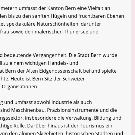
ometern umfasst der Kanton Bern eine Vielfalt an
den bis zu den sanften Hügeln und fruchtbaren Ebenen
tet spektakuläre Naturschönheiten, darunter
gfrau sowie den malerischen Thunersee und
nd bedeutende Vergangenheit. Die Stadt Bern wurde
ll zu einem wichtigen Handels- und
t Bern der Alten Eidgenossenschaft bei und spielte
chte. Heute ist Bern Sitz der Schweizer
r Organisationen.
tig und umfasst sowohl Industrie als auch
e sind Maschinenbau, Präzisionsinstrumente und die
ungssektor, insbesondere die Verwaltung, Bildung und
chtige Rolle. Darüber hinaus ist der Tourismus ein
on den alpinen Skigebieten, historischen Städten und