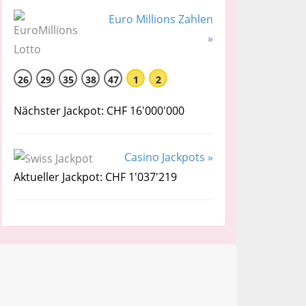
Euro Millions Zahlen
»
26
29
35
38
47
1
2
Nächster Jackpot: CHF 16'000'000
Casino Jackpots »
Aktueller Jackpot: CHF 1'037'219