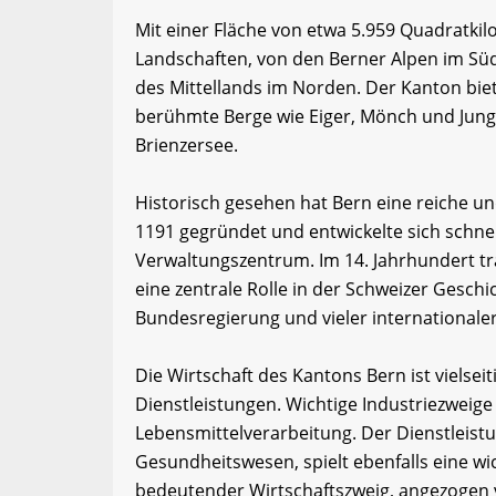
Mit einer Fläche von etwa 5.959 Quadratkil
Landschaften, von den Berner Alpen im Sü
des Mittellands im Norden. Der Kanton bie
berühmte Berge wie Eiger, Mönch und Jun
Brienzersee.
Historisch gesehen hat Bern eine reiche u
1191 gegründet und entwickelte sich schne
Verwaltungszentrum. Im 14. Jahrhundert tra
eine zentrale Rolle in der Schweizer Geschi
Bundesregierung und vieler internationale
Die Wirtschaft des Kantons Bern ist vielsei
Dienstleistungen. Wichtige Industriezweig
Lebensmittelverarbeitung. Der Dienstleist
Gesundheitswesen, spielt ebenfalls eine wi
bedeutender Wirtschaftszweig, angezogen v