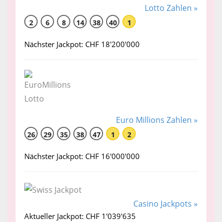
Lotto Zahlen »
2
6
8
14
38
40
1
Nächster Jackpot: CHF 18'200'000
Euro Millions Zahlen »
26
29
35
38
47
1
2
Nächster Jackpot: CHF 16'000'000
Casino Jackpots »
Aktueller Jackpot: CHF 1'039'635