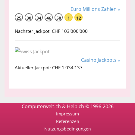
Euro Millions Zahlen »
25
30
34
46
50
1
12
Nächster Jackpot: CHF 103'000'000
Casino Jackpots »
Aktueller Jackpot: CHF 1'034'137
Computerwelt.ch & Help.ch © 1996-2026
Impressum
Referenzen
Nutzungsbedingungen