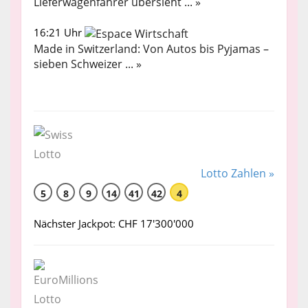
Lieferwagenfahrer übersieht ... »
16:21 Uhr
Made in Switzerland: Von Autos bis Pyjamas –
sieben Schweizer ... »
Lotto Zahlen »
5
8
9
14
41
42
4
Nächster Jackpot: CHF 17'300'000