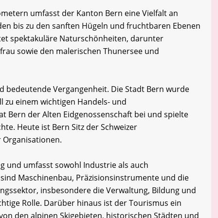
ometern umfasst der Kanton Bern eine Vielfalt an
den bis zu den sanften Hügeln und fruchtbaren Ebenen
tet spektakuläre Naturschönheiten, darunter
gfrau sowie den malerischen Thunersee und
nd bedeutende Vergangenheit. Die Stadt Bern wurde
ll zu einem wichtigen Handels- und
t Bern der Alten Eidgenossenschaft bei und spielte
chte. Heute ist Bern Sitz der Schweizer
r Organisationen.
tig und umfasst sowohl Industrie als auch
e sind Maschinenbau, Präzisionsinstrumente und die
ungssektor, insbesondere die Verwaltung, Bildung und
chtige Rolle. Darüber hinaus ist der Tourismus ein
on den alpinen Skigebieten, historischen Städten und