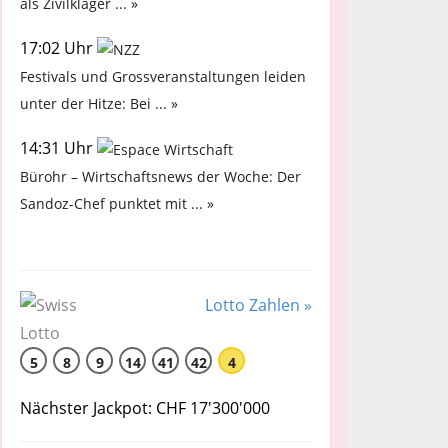
als Zivilkläger ... »
17:02 Uhr
Festivals und Grossveranstaltungen leiden
unter der Hitze: Bei ... »
14:31 Uhr
Bürohr – Wirtschaftsnews der Woche: Der
Sandoz-Chef punktet mit ... »
Lotto Zahlen »
5
8
9
14
41
42
4
Nächster Jackpot: CHF 17'300'000