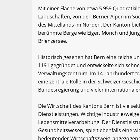
Mit einer Fläche von etwa 5.959 Quadratkil
Landschaften, von den Berner Alpen im Sü
des Mittellands im Norden. Der Kanton bie
berühmte Berge wie Eiger, Mönch und Jun
Brienzersee.
Historisch gesehen hat Bern eine reiche u
1191 gegründet und entwickelte sich schne
Verwaltungszentrum. Im 14. Jahrhundert tra
eine zentrale Rolle in der Schweizer Geschi
Bundesregierung und vieler internationale
Die Wirtschaft des Kantons Bern ist vielsei
Dienstleistungen. Wichtige Industriezweig
Lebensmittelverarbeitung. Der Dienstleist
Gesundheitswesen, spielt ebenfalls eine wi
bedeutender Wirtschaftszweig, angezogen v