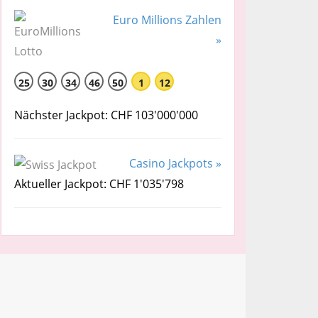
Euro Millions Zahlen
»
25
30
34
46
50
1
12
Nächster Jackpot: CHF 103'000'000
Casino Jackpots »
Aktueller Jackpot: CHF 1'035'798