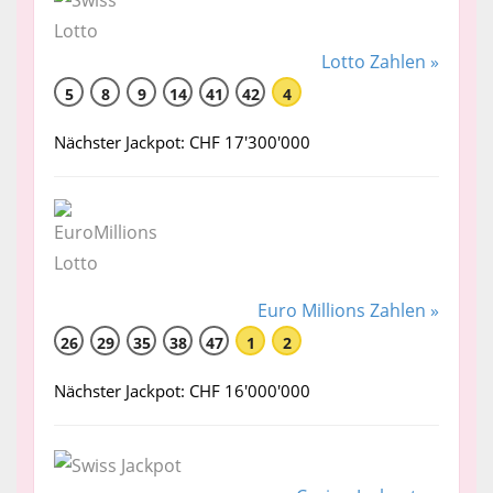
Lotto Zahlen »
5
8
9
14
41
42
4
Nächster Jackpot: CHF 17'300'000
Euro Millions Zahlen »
26
29
35
38
47
1
2
Nächster Jackpot: CHF 16'000'000