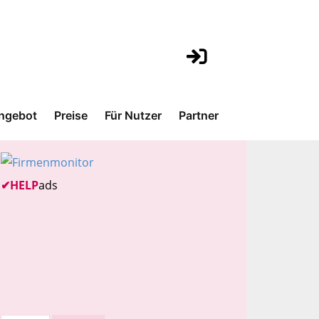
ngebot
Preise
Für Nutzer
Partner
✔
HELP
ads