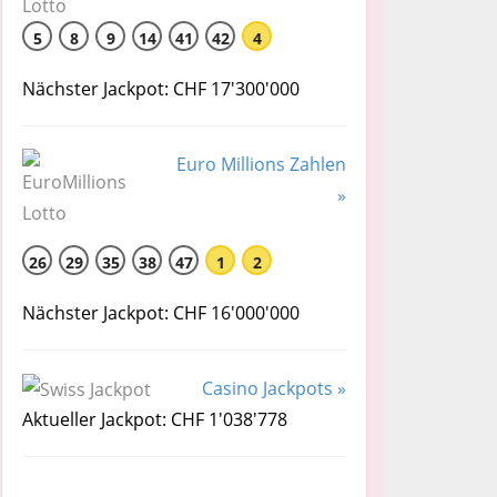
5
8
9
14
41
42
4
Nächster Jackpot: CHF 17'300'000
Euro Millions Zahlen
»
26
29
35
38
47
1
2
Nächster Jackpot: CHF 16'000'000
Casino Jackpots »
Aktueller Jackpot: CHF 1'038'778