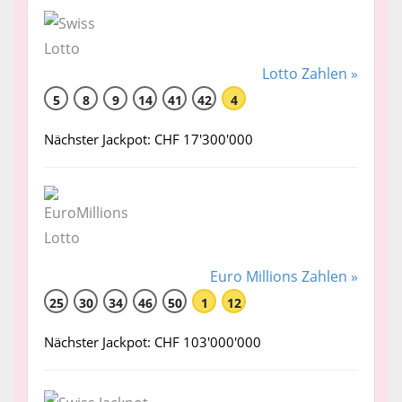
Lotto Zahlen »
5
8
9
14
41
42
4
Nächster Jackpot: CHF 17'300'000
Euro Millions Zahlen »
25
30
34
46
50
1
12
Nächster Jackpot: CHF 103'000'000