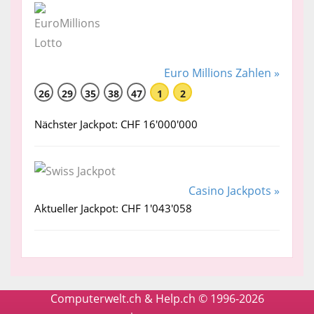
Euro Millions Zahlen »
26
29
35
38
47
1
2
Nächster Jackpot: CHF 16'000'000
Casino Jackpots »
Aktueller Jackpot: CHF 1'043'058
Computerwelt.ch & Help.ch © 1996-2026