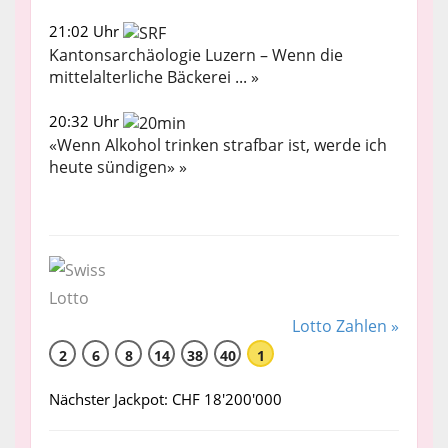
21:02 Uhr
Kantonsarchäologie Luzern – Wenn die
mittelalterliche Bäckerei ... »
20:32 Uhr
«Wenn Alkohol trinken strafbar ist, werde ich
heute sündigen» »
Lotto Zahlen »
2
6
8
14
38
40
1
Nächster Jackpot: CHF 18'200'000