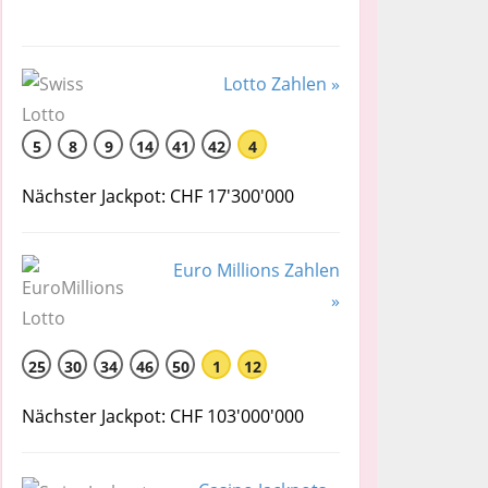
Lotto Zahlen »
5
8
9
14
41
42
4
Nächster Jackpot: CHF 17'300'000
Euro Millions Zahlen
»
25
30
34
46
50
1
12
Nächster Jackpot: CHF 103'000'000