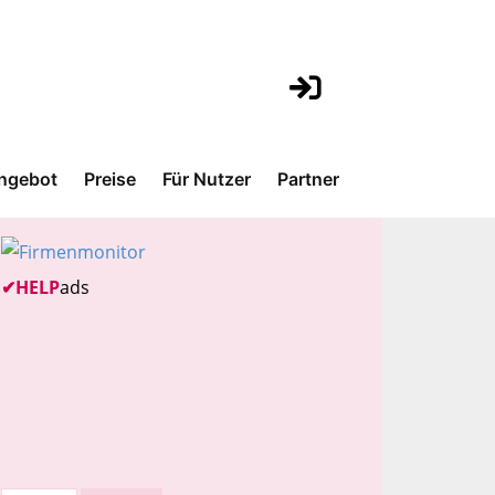
ngebot
Preise
Für Nutzer
Partner
✔
HELP
ads