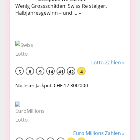
Wenig Grossschäden: Swiss Re steigert
Halbjahresgewinn – und ... »
Lotto Zahlen »
5
8
9
14
41
42
4
Nächster Jackpot: CHF 17'300'000
Euro Millions Zahlen »