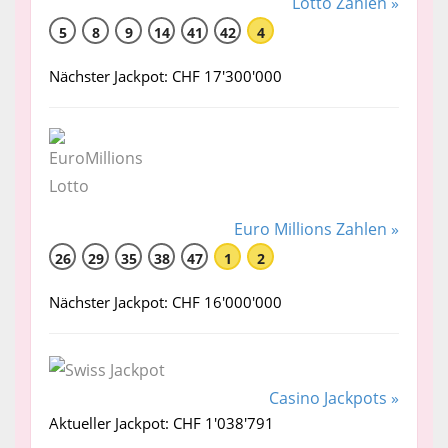
Lotto Zahlen »
5
8
9
14
41
42
4
Nächster Jackpot: CHF 17'300'000
Euro Millions Zahlen »
26
29
35
38
47
1
2
Nächster Jackpot: CHF 16'000'000
Casino Jackpots »
Aktueller Jackpot: CHF 1'038'791