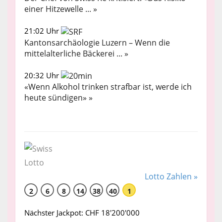
einer Hitzewelle ... »
21:02 Uhr
Kantonsarchäologie Luzern – Wenn die
mittelalterliche Bäckerei ... »
20:32 Uhr
«Wenn Alkohol trinken strafbar ist, werde ich
heute sündigen» »
Lotto Zahlen »
2
6
8
14
38
40
1
Nächster Jackpot: CHF 18'200'000