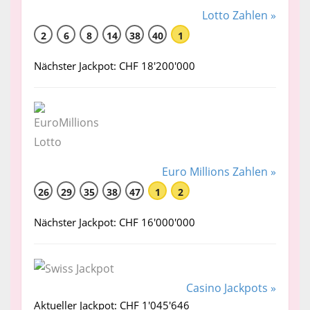
Lotto Zahlen »
2
6
8
14
38
40
1
Nächster Jackpot: CHF 18'200'000
Euro Millions Zahlen »
26
29
35
38
47
1
2
Nächster Jackpot: CHF 16'000'000
Casino Jackpots »
Aktueller Jackpot: CHF 1'045'646