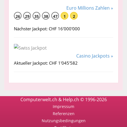
Euro Millions Zahlen »
26
29
35
38
47
1
2
Nächster Jackpot: CHF 16'000'000
Casino Jackpots »
Aktueller Jackpot: CHF 1'045'582
Computerwelt.ch & Help.ch © 1996-2026
Impressum
Referenzen
Nutzungsbedingungen