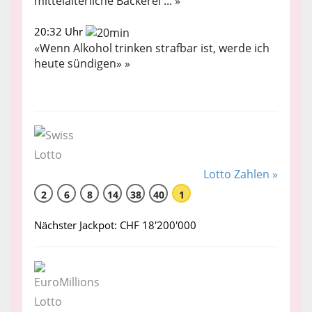
mittelalterliche Bäckerei ... »
20:32 Uhr
«Wenn Alkohol trinken strafbar ist, werde ich
heute sündigen» »
Lotto Zahlen »
2
6
8
14
38
40
1
Nächster Jackpot: CHF 18'200'000